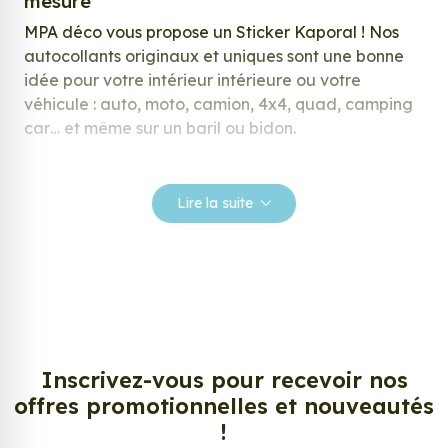
mesure
MPA déco vous propose un Sticker Kaporal ! Nos
autocollants originaux et uniques sont une bonne
idée pour votre intérieur intérieure ou votre
véhicule : auto, moto, camion, 4x4, quad, camping
car… et même sur un baril ou bidon.
Nos stickers sont spécialement conçus pour
répondre à vos attentes, laissez vous inspirer parmi
Lire la suite
notre large gamme de stickers.
Personnalisez votre Sticker Kaporal ?
Envie de changer de décoration ? Nous avons la
solution ! Les stickers muraux Sticker Kaporal, aussi
connus sous le nom d’autocollant, d’adhésifs ou de
vinyle, sont tendances et très populaires pour
Inscrivez-vous pour recevoir nos
décorer votre intérieur ou votre véhicule.
offres promotionnelles et nouveautés
!
Personnalisez la surface de votre choix avec nos