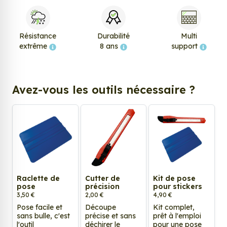
Résistance
Durabilité
Multi
extrême
8 ans
support
Avez-vous les outils nécessaire ?
Raclette de
Cutter de
Kit de pose
pose
précision
pour stickers
3,50 €
2,00 €
4,90 €
Pose facile et
Découpe
Kit complet,
sans bulle, c'est
précise et sans
prêt à l'emploi
l'outil
déchirer le
pour une pose