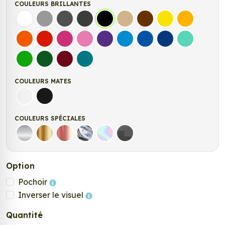
COULEURS BRILLANTES
Blanc
Gris
Gris Foncé
Gris Anthracite
Noir
Beige
Marron
Jaune Clair
Jaune Fonc
Orange
Rouge
Fuchsia
Rose
Violet
Bleu clair
Bleu Moyen
Bleu Foncé
Bleu Vert
Vert clair
Vert Foncé
Bordeaux
Turquoise
COULEURS MATES
Blanc mat
Noir Mat
COULEURS SPÉCIALES
Argent
Or
Rose Gold
Chrome
Holographique
Carbone Noir
Option
Pochoir
Inverser le visuel
Quantité