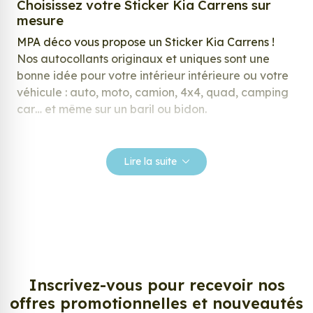
Choisissez votre Sticker Kia Carrens sur
mesure
MPA déco vous propose un Sticker Kia Carrens !
Nos autocollants originaux et uniques sont une
bonne idée pour votre intérieur intérieure ou votre
véhicule : auto, moto, camion, 4x4, quad, camping
car… et même sur un baril ou bidon.
Nos stickers sont spécialement conçus pour
répondre à vos attentes, laissez vous inspirer parmi
Lire la suite
notre large gamme de stickers.
Personnalisez votre Sticker Kia Carrens ?
Envie de changer de décoration ? Nous avons la
solution ! Les stickers muraux Sticker Kia Carrens,
aussi connus sous le nom d’autocollant, d’adhésifs
ou de vinyle, sont tendances et très populaires pour
Inscrivez-vous pour recevoir nos
décorer votre intérieur ou votre véhicule.
offres promotionnelles et nouveautés