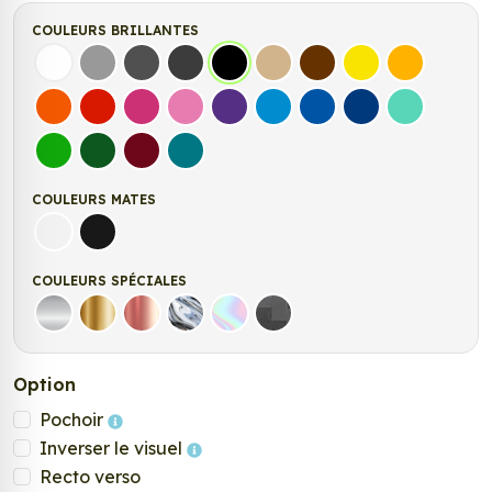
COULEURS BRILLANTES
Blanc
Gris
Gris Foncé
Gris Anthracite
Noir
Beige
Marron
Jaune Clair
Jaune Fonc
Orange
Rouge
Fuchsia
Rose
Violet
Bleu clair
Bleu Moyen
Bleu Foncé
Bleu Vert
Vert clair
Vert Foncé
Bordeaux
Turquoise
COULEURS MATES
Blanc mat
Noir mat
COULEURS SPÉCIALES
Argent
Or
Rose Gold
Chrome
Holographique
Carbone Noir
Option
Pochoir
Inverser le visuel
Recto verso