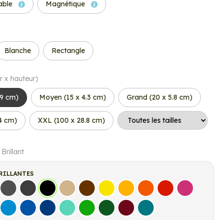
able
Magnétique
Blanche
Rectangle
r x hauteur)
.9 cm)
Moyen (15 x 4.3 cm)
Grand (20 x 5.8 cm)
.4 cm)
XXL (100 x 28.8 cm)
 Brillant
RILLANTES
s
Gris Foncé
Gris Anthracite
Noir
Beige
Marron
Jaune Clair
Jaune Foncé
Orange
Rouge
Fuchsia
let
Bleu clair
Bleu Moyen
Bleu Foncé
Bleu Vert
Vert clair
Vert Foncé
Bordeaux
Turquoise