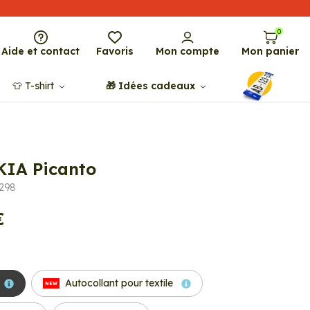
0
Aide et contact
Favoris
Mon compte
Mon panier
👕​​ T-shirt
🎁​ Idées cadeaux
 KIA Picanto
5298
€
Autocollant pour textile
NEW