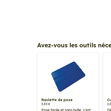
Avez-vous les outils néce
Raclette de pose
Cu
3,50 €
2,
Pose facile et sans bulle, c'est
Dé