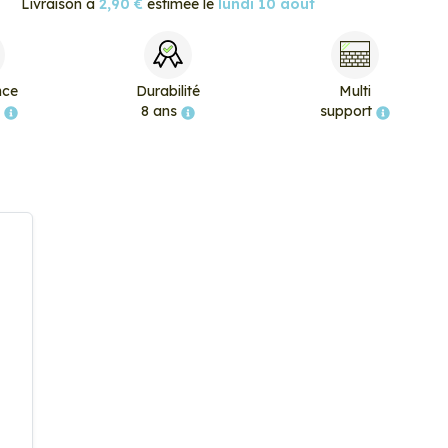
Livraison à
2,90 €
estimée le
lundi 10 août
nce
Durabilité
Multi
e
8 ans
support