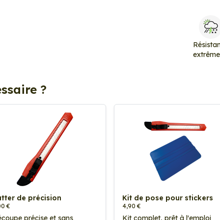
Résista
extrêm
ssaire ?
tter de précision
Kit de pose pour stickers
00 €
4,90 €
coupe précise et sans
Kit complet, prêt à l'emploi