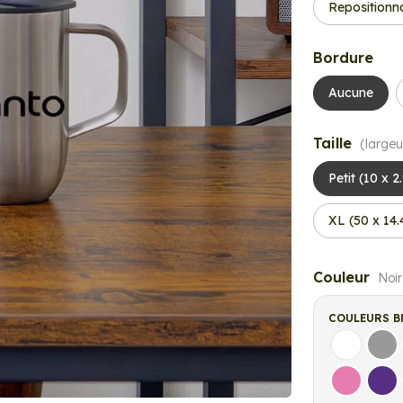
Repositionn
Bordure
Aucune
Taille
(largeu
Petit (10 x 2
XL (50 x 14
Couleur
Noir
COULEURS B
Blanc
Gri
Rose
Vio