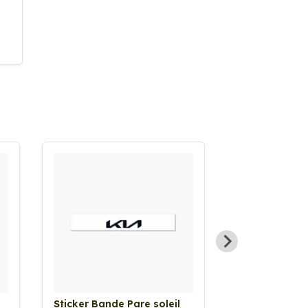
Sticker Bande Pare soleil
Sticker Bande