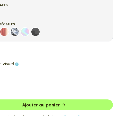
ATES
t
r Mat
PÉCIALES
Rose Gold
Chrome
Holographique
Carbone Noir
e visuel
Ajouter au panier