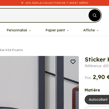
🍹 -10% SUR LA COLLECTION DE T-SHIRT APÉRO
Personnalisé
Papier peint
Affiche
cker KIA Picanto
Sticker
Référence: d1
2,90 
Prix:
Matière
Autocollant