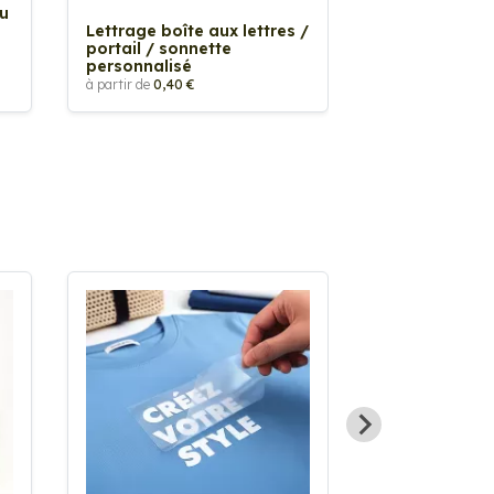
Au
Sticker Tache
Lettrage boîte aux lettres /
à partir de
2,90 €
portail / sonnette
personnalisé
à partir de
0,40 €
Sticker textil
thermocollan