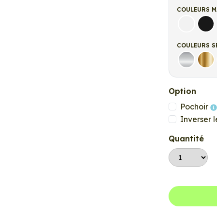
COULEURS M
Blanc ma
Noi
COULEURS S
Argent
Or
Option
Pochoir
Inverser l
Quantité