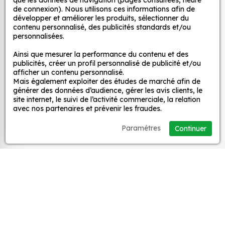
que les données de navigation (pages consultées, heure
de connexion). Nous utilisons ces informations afin de
Une grande variété de motifs et de couleurs :
développer et améliorer les produits, sélectionner du
nos Sticker Logo FFSA sont disponibles dans
MPA Déco
contenu personnalisé, des publicités standards et/ou
une large gamme de motifs et de couleurs, ce
personnalisées.
qui vous permet de trouver le sticker parfait
Nos services
Ainsi que mesurer la performance du contenu et des
pour votre décoration.
publicités, créer un profil personnalisé de publicité et/ou
Une installation facile : nos stickers sont faciles
afficher un contenu personnalisé.
Mais également exploiter des études de marché afin de
Nos sites
à installer, même pour les débutants. Il suffit de
générer des données d’audience, gérer les avis clients, le
les décoller de leur support et de les coller sur
site internet, le suivi de l’activité commerciale, la relation
la surface souhaitée. Vous pouvez vous aider
avec nos partenaires et prévenir les fraudes.
Mon Compte
d’une raclette si besoin.
Paramétres
Continuer
Une durabilité élevée : nos stickers sont
Aide
fabriqués à partir de matériaux de haute
qualité, ce qui leur confère une excellente
durabilité. Ils peuvent résister aux intempéries,
A propos
aux UV et à l'usure.
Un prix abordable : nos stickers sont proposés à
Facebook
Instag
Ti
des prix très attractifs.