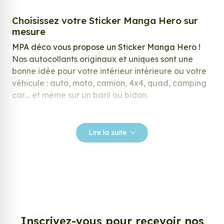
Choisissez votre Sticker Manga Hero sur
mesure
MPA déco vous propose un Sticker Manga Hero !
Nos autocollants originaux et uniques sont une
bonne idée pour votre intérieur intérieure ou votre
véhicule : auto, moto, camion, 4x4, quad, camping
car… et même sur un baril ou bidon.
Nos stickers sont spécialement conçus pour
répondre à vos attentes, laissez vous inspirer parmi
Lire la suite
notre large gamme de stickers.
Personnalisez votre Sticker Manga Hero ?
Envie de changer de décoration ? Nous avons la
solution ! Les stickers muraux Sticker Manga Hero,
aussi connus sous le nom d’autocollant, d’adhésifs
ou de vinyle, sont tendances et très populaires pour
Inscrivez-vous pour recevoir nos