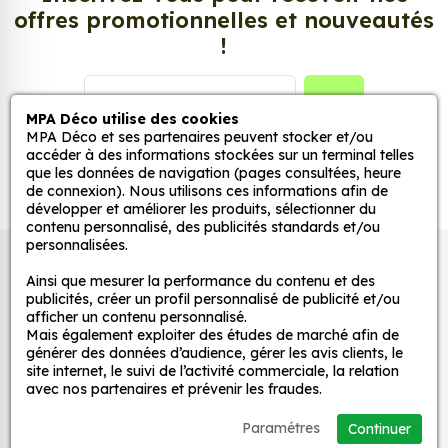
décorer votre intérieur ou votre véhicule.
offres promotionnelles et nouveautés
!
Personnalisez la surface de votre choix avec nos
stickers muraux et stickers véhicule. Une solution
simple et rapide qui transforme toutes surfaces
GO
MPA Déco utilise des cookies
lisses, propres et non poreuses.
MPA Déco et ses partenaires peuvent stocker et/ou
accéder à des informations stockées sur un terminal telles
Grâce à notre sélection de stickers et autocollants,
que les données de navigation (pages consultées, heure
de connexion). Nous utilisons ces informations afin de
adaptez la décoration d’une pièce, d’une voiture,
développer et améliorer les produits, sélectionner du
d’un meuble, d’une porte et de toute autre surface,
contenu personnalisé, des publicités standards et/ou
et ce, à moindre coût et sans effort.
personnalisées.
Autocollants pour véhicules et stickers
Quels sont les avantages de nos stickers
Ainsi que mesurer la performance du contenu et des
décoratifs
publicités, créer un profil personnalisé de publicité et/ou
décoration ?
afficher un contenu personnalisé.
Une grande variété de motifs et de couleurs :
Mais également exploiter des études de marché afin de
générer des données d’audience, gérer les avis clients, le
nos Sticker Manga Hero sont disponibles dans
MPA Déco
site internet, le suivi de l’activité commerciale, la relation
une large gamme de motifs et de couleurs, ce
avec nos partenaires et prévenir les fraudes.
qui vous permet de trouver le sticker parfait
Nos services
Paramétres
Continuer
pour votre décoration.