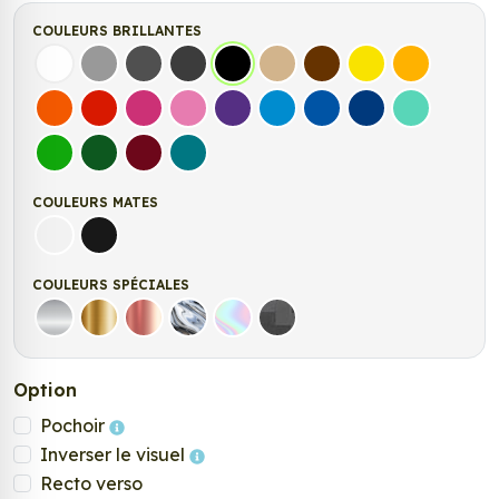
COULEURS BRILLANTES
Blanc
Gris
Gris Foncé
Gris Anthracite
Noir
Beige
Marron
Jaune Clair
Jaune Fonc
Orange
Rouge
Fuchsia
Rose
Violet
Bleu clair
Bleu Moyen
Bleu Foncé
Bleu Vert
Vert clair
Vert Foncé
Bordeaux
Turquoise
COULEURS MATES
Blanc mat
Noir mat
COULEURS SPÉCIALES
Argent
Or
Rose Gold
Chrome
Holographique
Carbone Noir
Option
Pochoir
Inverser le visuel
Recto verso