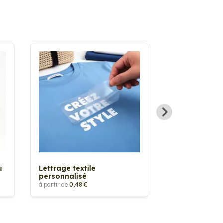
Sticker textil
thermocollan
à partir de
5,88 €
u
Lettrage textile
personnalisé
à partir de
0,48 €