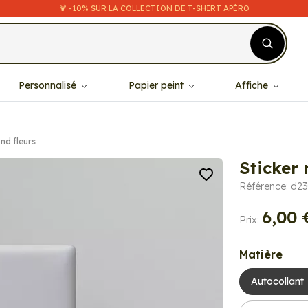
🍹 -10% SUR LA COLLECTION DE T-SHIRT APÉRO
Personnalisé
Papier peint
Affiche
nd fleurs
Sticker 
Référence: d2
6,00 
Prix:
Matière
Autocollant