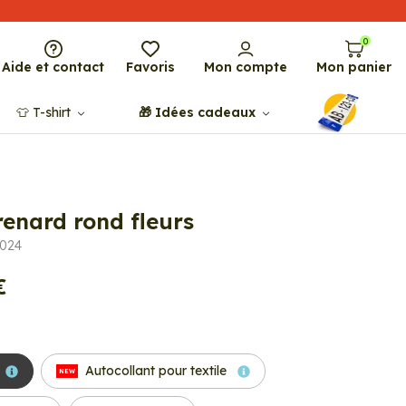
0
Aide et contact
Favoris
Mon compte
Mon panier
👕​​ T-shirt
🎁​ Idées cadeaux
renard rond fleurs
3024
€
Autocollant pour textile
NEW