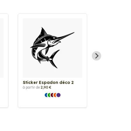
Sticker Espadon déco 2
Sticker hiron
à partir de
2,90 €
à partir de
6,00 €