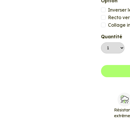
Option
Inverser l
Recto ver
Collage i
Quantité
Résista
extrêm