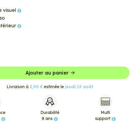
e visuel
so
ntérieur
Ajouter au panier
Livraison à
2,90 €
estimée le
jeudi 13 août
nce
Durabilité
Multi
e
8 ans
support