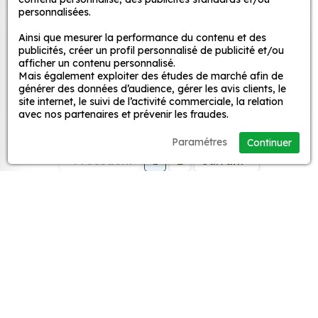
personnalisées.
Ainsi que mesurer la performance du contenu et des
publicités, créer un profil personnalisé de publicité et/ou
Sticker Subaru Sti
Sticker Subaru 2.5 Xs
afficher un contenu personnalisé.
Performance
à partir de
2,90 €
Mais également exploiter des études de marché afin de
à partir de
2,90 €
générer des données d’audience, gérer les avis clients, le
site internet, le suivi de l’activité commerciale, la relation
avec nos partenaires et prévenir les fraudes.
Paramétres
Continuer
Sticker Subaru STI
à partir de
2,90 €
Sticker Subaru 4
à partir de
2,90 €