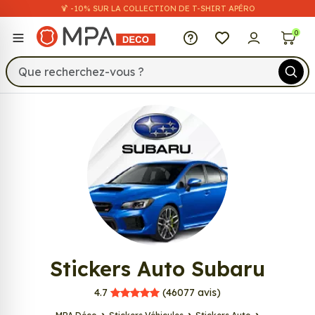
🍹 -10% SUR LA COLLECTION DE T-SHIRT APÉRO
MPA Déco
0
327
Stickers Auto Subaru
MPA Déco
4.7
(46077
avis)