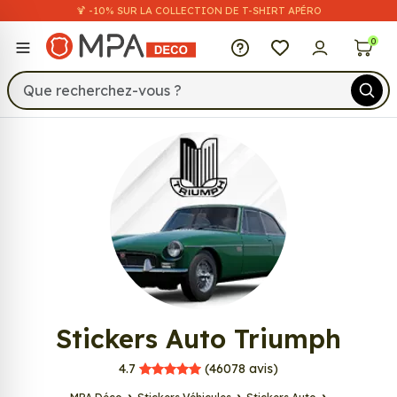
🍹 -10% SUR LA COLLECTION DE T-SHIRT APÉRO
MPA Déco
0
496
Stickers Auto Triumph
MPA Déco
4.7
(46078
avis)