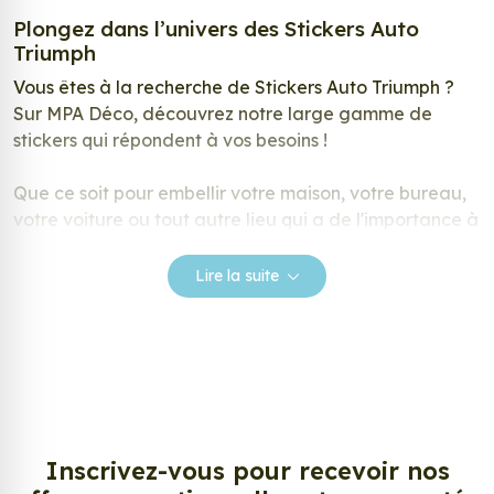
Plongez dans l’univers des Stickers Auto
Triumph
Vous êtes à la recherche de Stickers Auto Triumph ?
Sur MPA Déco, découvrez notre large gamme de
stickers qui répondent à vos besoins !
Que ce soit pour embellir votre maison, votre bureau,
votre voiture ou tout autre lieu qui a de l'importance à
vos yeux, nos autocollants constituent le choix optimal.
Lire la suite
Créez une décoration adhésive unique
Parcourez notre catalogue riche en designs ! Vous
souhaitez offrir un style unique et élégant à votre
auto, moto, camping-car ou votre intérieur afin qu’il
puisse refléter votre univers et votre personnalité ? Les
Stickers Auto Triumph sont l’accessoire qu’il vous faut !
Inscrivez-vous pour recevoir nos
Nous proposons une large variété de designs, allant