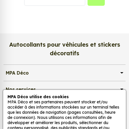
et à votre humeur.
Personnalisez la surface de votre choix avec nos
stickers muraux et stickers véhicule. Une solution
simple et rapide qui transforme toutes surfaces lisses,
propres et non poreuses.
Autocollants pour véhicules et stickers
De plus, nous proposons une large sélection de
couleurs et de formes différentes. Choisissez la taille
décoratifs
de stickers qui correspond le mieux à votre besoin et à
vos attentes.
MPA Déco
Où peut-on coller les stickers ?
Les stickers décoration sont devenus très populaires
Nos services
dans le domaine de la décoration d'intérieur. Ils
MPA Déco utilise des cookies
permettent de relooker une pièce de façon simple et
MPA Déco et ses partenaires peuvent stocker et/ou
Nos sites
abordable. Vous pouvez notamment coller les stickers
accéder à des informations stockées sur un terminal telles
que les données de navigation (pages consultées, heure
dans une chambre d’enfant afin de créer une
de connexion). Nous utilisons ces informations afin de
ambiance ludique et colorée ou dans un salon pour
Mon Compte
développer et améliorer les produits, sélectionner du
transformer l’ambiance et la rendre chaleureuse.
contenu personnalisé, des publicités standards et/ou