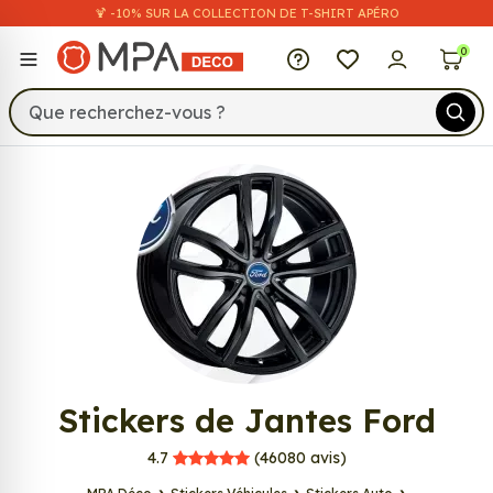
🍹 -10% SUR LA COLLECTION DE T-SHIRT APÉRO
MPA Déco
0
638
Stickers de Jantes Ford
MPA Déco
4.7
(46080
avis)