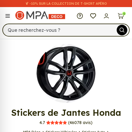
🍹 -10% SUR LA COLLECTION DE T-SHIRT APÉRO
MPA Déco
0
651
Stickers de Jantes Honda
MPA Déco
4.7
(46078
avis)