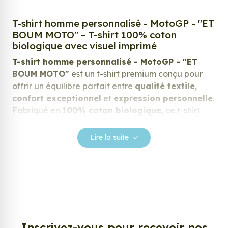
T-shirt homme personnalisé - MotoGP - "ET
BOUM MOTO" – T-shirt 100% coton
biologique avec visuel imprimé
T-shirt homme personnalisé - MotoGP - "ET
BOUM MOTO"
est un t-shirt premium conçu pour
offrir un équilibre parfait entre
qualité textile
,
confort exceptionnel
et
expression personnelle
.
Fabriqué en
100% coton biologique
, ce t-shirt
allie douceur, durabilité et respect de
l’environnement.
Lire la suite
Grâce à son grammage de
180 g/m²
et à son tissu
naturel de haute qualité, il garantit une expérience
de port agréable, tout en offrant un rendu optimal
pour l’impression du visuel.
Que ce soit pour un design
humoristique
, un visuel
papa
,
maman
, une
citation
, un message inspirant,
Inscrivez-vous pour recevoir nos