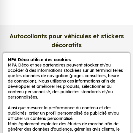
satinée du papier photo apporte un rendu à la fois
lumineux et raffiné
.
Nous imprimons sur un
papier photo
professionnel de 275 g/m²
, extra blanc et
légèrement satiné. Ce support haut de gamme
Autocollants pour véhicules et stickers
garantit une excellente stabilité dans le temps, une
décoratifs
surface lisse au toucher, et une fidélité des teintes
incomparable. Vos créations conservent tout leur
MPA Déco utilise des cookies
éclat, sans reflets gênants ni décoloration due à la
MPA Déco et ses partenaires peuvent stocker et/ou
MPA Déco
lumière.
accéder à des informations stockées sur un terminal telles
que les données de navigation (pages consultées, heure
Une impression photo professionnelle
de connexion). Nous utilisons ces informations afin de
Nos services
haute définition
développer et améliorer les produits, sélectionner du
contenu personnalisé, des publicités standards et/ou
Chaque affiche est produite avec des
encres
personnalisées.
Nos sites
pigmentaires de dernière génération
, offrant un
Ainsi que mesurer la performance du contenu et des
rendu d’image précis et durable. Nos imprimantes
publicités, créer un profil personnalisé de publicité et/ou
Mon Compte
grand format sont calibrées pour reproduire
afficher un contenu personnalisé.
Mais également exploiter des études de marché afin de
fidèlement les couleurs de votre fichier, qu’il
générer des données d’audience, gérer les avis clients, le
s’agisse d’une
photo, d’une illustration