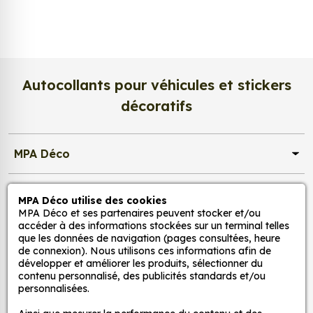
satinée du papier photo apporte un rendu à la fois
lumineux et raffiné
.
Nous imprimons sur un
papier photo
professionnel de 275 g/m²
, extra blanc et
légèrement satiné. Ce support haut de gamme
Autocollants pour véhicules et stickers
garantit une excellente stabilité dans le temps, une
décoratifs
surface lisse au toucher, et une fidélité des teintes
incomparable. Vos créations conservent tout leur
éclat, sans reflets gênants ni décoloration due à la
MPA Déco
lumière.
Une impression photo professionnelle
Nos services
MPA Déco utilise des cookies
haute définition
MPA Déco et ses partenaires peuvent stocker et/ou
accéder à des informations stockées sur un terminal telles
Chaque affiche est produite avec des
encres
Nos sites
que les données de navigation (pages consultées, heure
pigmentaires de dernière génération
, offrant un
de connexion). Nous utilisons ces informations afin de
rendu d’image précis et durable. Nos imprimantes
développer et améliorer les produits, sélectionner du
Mon Compte
contenu personnalisé, des publicités standards et/ou
grand format sont calibrées pour reproduire
personnalisées.
fidèlement les couleurs de votre fichier, qu’il
s’agisse d’une
photo, d’une illustration