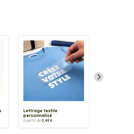
Sticker textil
thermocollan
à partir de
5,88 €
u
Lettrage textile
personnalisé
à partir de
0,48 €