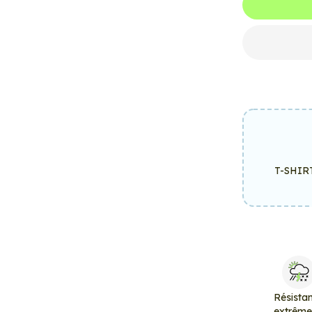
T-SHIR
Résista
extrêm