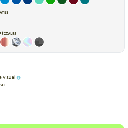
let
Bleu clair
Bleu Moyen
Bleu Foncé
Bleu Vert
Vert clair
Vert Foncé
Bordeaux
Turquoise
ATES
t
r mat
PÉCIALES
Rose Gold
Chrome
Holographique
Carbone Noir
e visuel
so