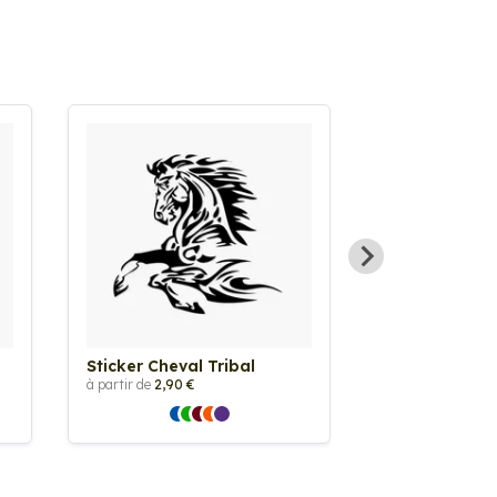
Sticker Cheval Tribal
Sticker Cheva
à partir de
2,90 €
à partir de
2,90 €