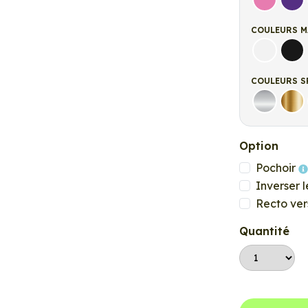
Rose
Vio
COULEURS M
Blanc ma
Noi
COULEURS S
Argent
Or
Option
Pochoir
Inverser l
Recto ver
Quantité