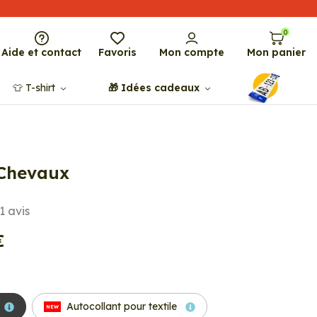
0
Aide et contact
Favoris
Mon compte
Mon panier
👕​​ T-shirt
🎁​ Idées cadeaux
 Chevaux
1
avis
€
Autocollant pour textile
NEW