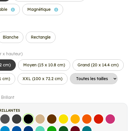
able
Magnétique
Blanche
Rectangle
r x hauteur)
.2 cm)
Moyen (15 x 10.8 cm)
Grand (20 x 14.4 cm)
.1 cm)
XXL (100 x 72.2 cm)
 Brillant
RILLANTES
s
Gris Foncé
Gris Anthracite
Noir
Beige
Marron
Jaune Clair
Jaune Foncé
Orange
Rouge
Fuchsia