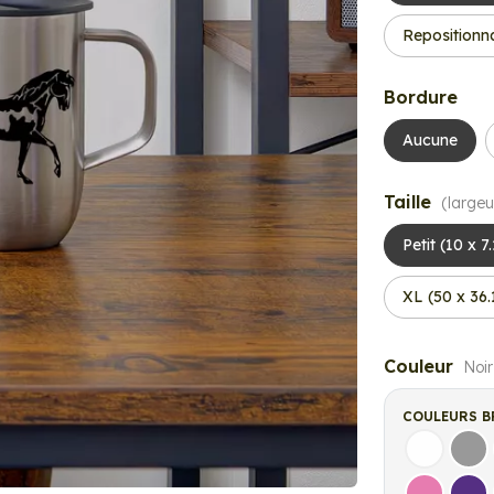
Repositionn
Bordure
Aucune
Taille
(largeu
Petit (10 x 7
XL (50 x 36
Couleur
Noir
COULEURS B
Blanc
Gri