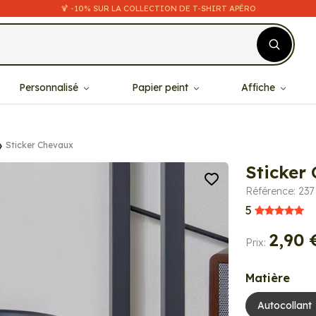
🍹 -10% SUR LA COLLECTION DE T-SHIRT APÉRO
Personnalisé
Papier peint
Affiche
Sticker Chevaux
Sticker
Référence: 237
5
2,90 
Prix:
Matière
Autocollant