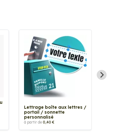
Au
Sticker Tache
Lettrage boîte aux lettres /
à partir de
2,90 €
portail / sonnette
personnalisé
à partir de
0,40 €