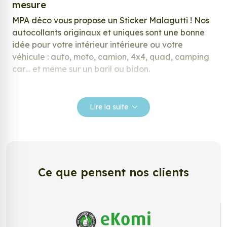
mesure
MPA déco vous propose un Sticker Malagutti ! Nos
autocollants originaux et uniques sont une bonne
idée pour votre intérieur intérieure ou votre
véhicule : auto, moto, camion, 4x4, quad, camping
car… et même sur un baril ou bidon.
Nos stickers sont spécialement conçus pour
répondre à vos attentes, laissez vous inspirer parmi
Lire la suite
notre large gamme de stickers.
Personnalisez votre Sticker Malagutti ?
Envie de changer de décoration ? Nous avons la
solution ! Les stickers muraux Sticker Malagutti,
Ce que pensent nos clients
aussi connus sous le nom d’autocollant, d’adhésifs
ou de vinyle, sont tendances et très populaires pour
décorer votre intérieur ou votre véhicule.
Personnalisez la surface de votre choix avec nos