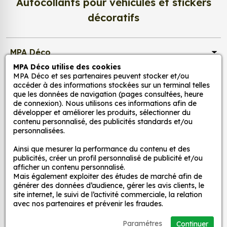
Autocollants pour véhicules et stickers
Pour la cuisine : nos stickers peuvent être
décoratifs
utilisés pour ajouter une touche d'originalité à
la cuisine. Ils peuvent être utilisés pour décorer
les murs, les appareils électroménagers ou les
MPA Déco
accessoires de cuisine.
MPA Déco utilise des cookies
Pour la salle de bain : nos stickers peuvent être
MPA Déco et ses partenaires peuvent stocker et/ou
Nos services
utilisés pour créer une ambiance zen et
accéder à des informations stockées sur un terminal telles
relaxante dans la salle de bain. Ils peuvent
que les données de navigation (pages consultées, heure
de connexion). Nous utilisons ces informations afin de
être utilisés pour décorer les murs, les miroirs ou
Nos sites
développer et améliorer les produits, sélectionner du
les accessoires de salle de bain.
contenu personnalisé, des publicités standards et/ou
Pour le salon : nos stickers peuvent être utilisés
personnalisées.
Mon Compte
pour créer une ambiance chaleureuse et
Ainsi que mesurer la performance du contenu et des
accueillante dans le salon. Ils peuvent être
publicités, créer un profil personnalisé de publicité et/ou
utilisés pour décorer les murs, les meubles ou
Aide
afficher un contenu personnalisé.
Mais également exploiter des études de marché afin de
les accessoires de salon.
générer des données d’audience, gérer les avis clients, le
site internet, le suivi de l’activité commerciale, la relation
A propos
avec nos partenaires et prévenir les fraudes.
Voici quelques exemples d'utilisation de stickers
véhicules :
Paramétres
Continuer
Facebook
Instag
Ti