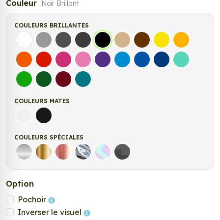
Couleur
Noir Brillant
COULEURS BRILLANTES
Blanc
Gris
Gris Foncé
Gris Anthracite
Noir
Beige
Marron
Jaune Clair
Jaune Fonc
Orange
Rouge
Fuchsia
Rose
Violet
Bleu clair
Bleu Moyen
Bleu Foncé
Bleu Vert
Vert clair
Vert Foncé
Bordeaux
Turquoise
COULEURS MATES
Blanc mat
Noir Mat
COULEURS SPÉCIALES
Argent
Or
Rose Gold
Chrome
Holographique
Carbone Noir
Option
Pochoir
Inverser le visuel