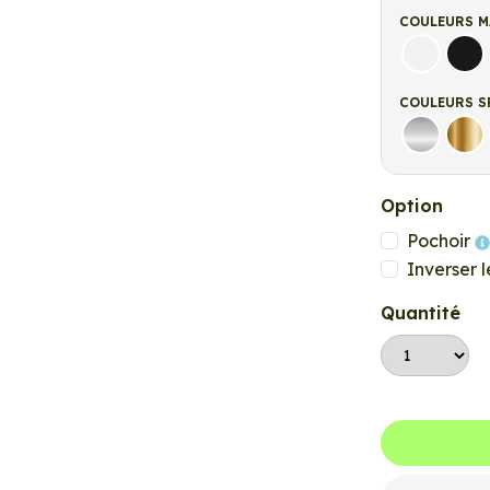
COULEURS M
Blanc ma
Noi
COULEURS S
Argent
Or
Option
Pochoir
Inverser l
Quantité