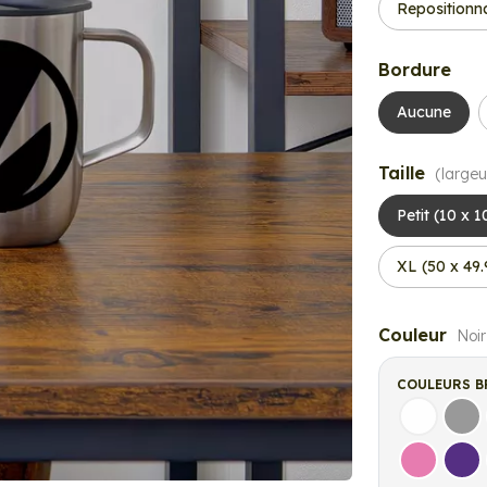
Repositionn
Bordure
Aucune
Taille
(largeu
Petit (10 x 
XL (50 x 49
Couleur
Noir
COULEURS B
Blanc
Gri
Rose
Vio