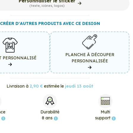
Personnaliser le sticker
(texte, icônes, logos)
CRÉER D'AUTRES PRODUITS AVEC CE DESIGN
PLANCHE À DÉCOUPER
T PERSONNALISÉ
PERSONNALISÉE
Livraison à
2,90 €
estimée le
jeudi 13 août
nce
Durabilité
Multi
e
8 ans
support