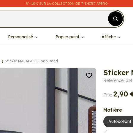
🍹 -10% SUR LA COLLECTION DE T-SHIRT APÉRO
Personnalisé
Papier peint
Affiche
Sticker MALAGUTI Logo Rond
Sticker
Référence: d14
2,90 
Prix:
Matière
Autocollant