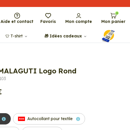
0
Aide et contact
Favoris
Mon compte
Mon panier
👕​​ T-shirt
🎁​ Idées cadeaux
 MALAGUTI Logo Rond
103
€
Autocollant pour textile
NEW