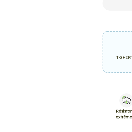
T-SHIR
Résista
extrêm