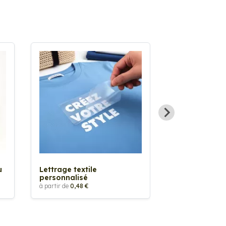
Sticker textil
thermocollan
à partir de
5,88 €
u
Lettrage textile
personnalisé
à partir de
0,48 €