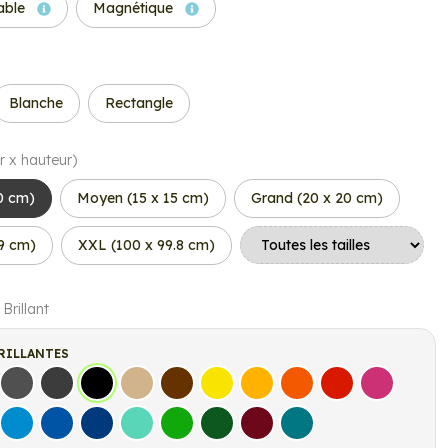
able
Magnétique
Blanche
Rectangle
r x hauteur)
10 cm)
Moyen (15 x 15 cm)
Grand (20 x 20 cm)
.9 cm)
XXL (100 x 99.8 cm)
 Brillant
RILLANTES
s
Gris Foncé
Gris Anthracite
Noir
Beige
Marron
Jaune Clair
Jaune Foncé
Orange
Rouge
Fuchsia
let
Bleu clair
Bleu Moyen
Bleu Foncé
Bleu Vert
Vert clair
Vert Foncé
Bordeaux
Turquoise