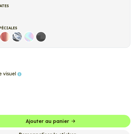
ATES
t
r Mat
PÉCIALES
Rose Gold
Chrome
Holographique
Carbone Noir
e visuel
Ajouter au panier