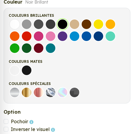
Couleur
Noir Brillant
COULEURS BRILLANTES
Blanc
Gris
Gris Foncé
Gris Anthracite
Noir
Beige
Marron
Jaune Clair
Jaune Fonc
Orange
Rouge
Fuchsia
Rose
Violet
Bleu clair
Bleu Moyen
Bleu Foncé
Bleu Vert
Vert clair
Vert Foncé
Bordeaux
Turquoise
COULEURS MATES
Blanc mat
Noir mat
COULEURS SPÉCIALES
Argent
Or
Rose Gold
Chrome
Holographique
Carbone Noir
Option
Pochoir
Inverser le visuel