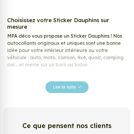
Choisissez votre Sticker Dauphins sur
mesure
MPA déco vous propose un Sticker Dauphins ! Nos
autocollants originaux et uniques sont une bonne
idée pour votre intérieur intérieure ou votre
véhicule : auto, moto, camion, 4x4, quad, camping
car… et même sur un baril ou bidon.
Nos stickers sont spécialement conçus pour
répondre à vos attentes, laissez vous inspirer parmi
Lire la suite
notre large gamme de stickers.
Personnalisez votre Sticker Dauphins ?
Envie de changer de décoration ? Nous avons la
solution ! Les stickers muraux Sticker Dauphins,
Ce que pensent nos clients
aussi connus sous le nom d’autocollant, d’adhésifs