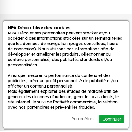
être utilisés pour créer une ambiance ludique
et colorée dans la chambre d'enfant. Ils
peuvent également être utilisés pour décorer
les murs, les meubles ou les jouets.
Autocollants pour véhicules et stickers
MPA Déco utilise des cookies
Pour la cuisine : nos stickers peuvent être
décoratifs
MPA Déco et ses partenaires peuvent stocker et/ou
utilisés pour ajouter une touche d'originalité à
accéder à des informations stockées sur un terminal telles
la cuisine. Ils peuvent être utilisés pour décorer
que les données de navigation (pages consultées, heure
de connexion). Nous utilisons ces informations afin de
les murs, les appareils électroménagers ou les
MPA Déco
développer et améliorer les produits, sélectionner du
accessoires de cuisine.
contenu personnalisé, des publicités standards et/ou
Pour la salle de bain : nos stickers peuvent être
personnalisées.
Nos services
utilisés pour créer une ambiance zen et
Ainsi que mesurer la performance du contenu et des
relaxante dans la salle de bain. Ils peuvent
publicités, créer un profil personnalisé de publicité et/ou
être utilisés pour décorer les murs, les miroirs ou
afficher un contenu personnalisé.
Nos sites
Mais également exploiter des études de marché afin de
les accessoires de salle de bain.
générer des données d’audience, gérer les avis clients, le
Pour le salon : nos stickers peuvent être utilisés
site internet, le suivi de l’activité commerciale, la relation
Mon Compte
pour créer une ambiance chaleureuse et
avec nos partenaires et prévenir les fraudes.
accueillante dans le salon. Ils peuvent être
Paramétres
Continuer
utilisés pour décorer les murs, les meubles ou
Aide
les accessoires de salon.